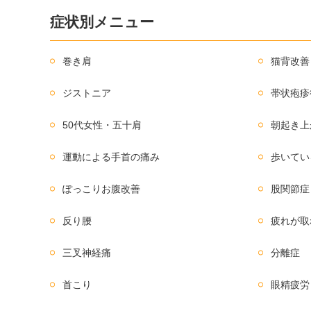
症状別メニュー
巻き肩
猫背改善
ジストニア
帯状疱疹
50代女性・五十肩
朝起き上
運動による手首の痛み
歩いてい
ぽっこりお腹改善
股関節症
反り腰
疲れが取
三叉神経痛
分離症
首こり
眼精疲労