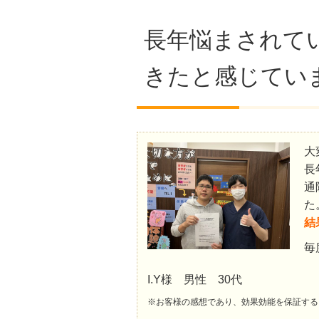
長年悩まされて
きたと感じてい
大
長
通
た
結
毎
I.Y様 男性 30代
※お客様の感想であり、効果効能を保証する