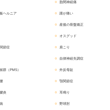
肋間神経痛
板ヘルニア
踵が痛い
産後の骨盤矯正
オスグッド
関節症
肩こり
自律神経失調症
候群（PMS）
外反母趾
腰
顎関節症
腱炎
耳鳴り
病
野球肘