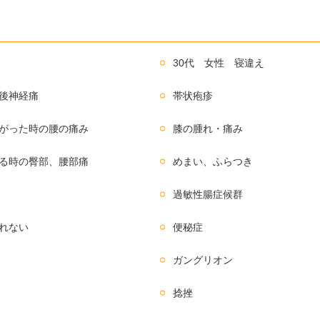
30代 女性 寝違え
後神経痛
帯状疱疹
がった時の腰の痛み
膝の腫れ・痛み
る時の臀部、腰部痛
めまい、ふらつき
過敏性腸症候群
れない
便秘症
ガングリオン
捻挫