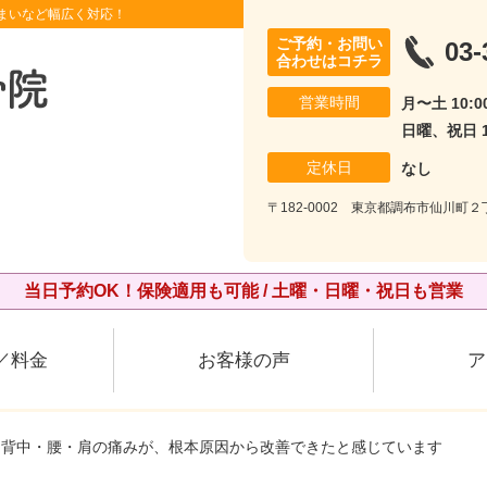
まいなど幅広く対応！
ご予約・お問い
03-
合わせはコチラ
営業時間
月〜土 10:00
日曜、祝日 10
定休日
なし
〒182-0002 東京都調布市仙川町２丁
当日予約OK！保険適用も可能 / 土曜・日曜・祝日も営業
／料金
お客様の声
ア
た背中・腰・肩の痛みが、根本原因から改善できたと感じています