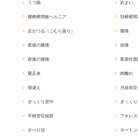
うつ病
めまい
腰椎椎間板ヘルニア
頚椎椎間
足がつる（こむら返り）
膝痛
産後の膝痛
頭痛
産後の腰痛
変形性股
鵞足炎
肉離れ
寝違え
月経前症
ぎっくり背中
ぎっくり
手根管症候群
アキレス
すべり症
モートン