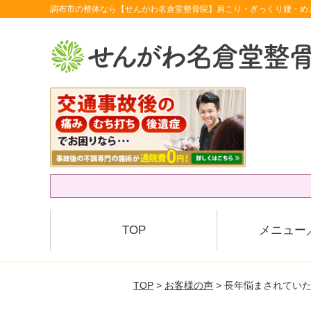
調布市の整体なら【せんがわ名倉堂整骨院】肩こり・ぎっくり腰・め
TOP
メニュー
TOP
>
お客様の声
> 長年悩まされてい