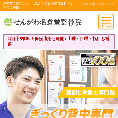
調布市の整体なら【せんがわ名倉堂整骨院】肩こり・ぎっくり腰・めまいなど
幅広く対応！
当日予約OK！保険適用も可能 / 土曜・日曜・祝日も営
業