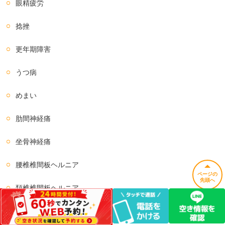
眼精疲労
捻挫
更年期障害
うつ病
めまい
肋間神経痛
坐骨神経痛
腰椎椎間板ヘルニア
ページの
先頭へ
頚椎椎間板ヘルニア
踵が痛い