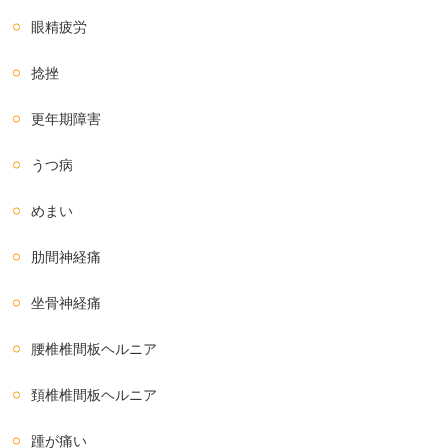
眼精疲労
捻挫
更年期障害
うつ病
めまい
肋間神経痛
坐骨神経痛
腰椎椎間板ヘルニア
頚椎椎間板ヘルニア
踵が痛い