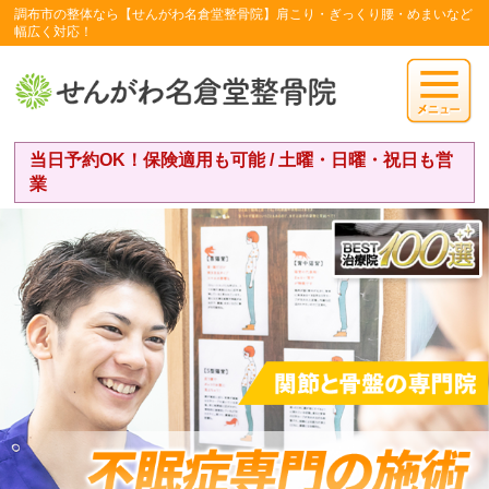
調布市の整体なら【せんがわ名倉堂整骨院】肩こり・ぎっくり腰・めまいなど
幅広く対応！
当日予約OK！保険適用も可能 / 土曜・日曜・祝日も営
業