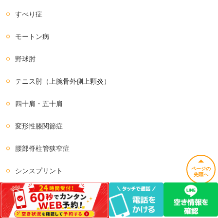
すべり症
モートン病
野球肘
テニス肘（上腕骨外側上顆炎）
四十肩・五十肩
変形性膝関節症
腰部脊柱管狭窄症
ページの
シンスプリント
先頭へ
足底筋膜炎
ばね指