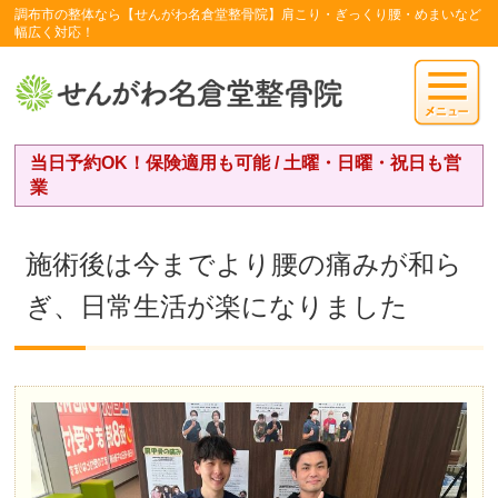
調布市の整体なら【せんがわ名倉堂整骨院】肩こり・ぎっくり腰・めまいなど
幅広く対応！
当日予約OK！保険適用も可能 / 土曜・日曜・祝日も営
業
施術後は今までより腰の痛みが和ら
ぎ、日常生活が楽になりました