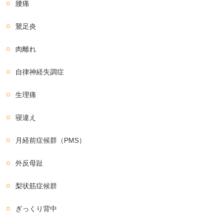
腰痛
鵞足炎
肉離れ
自律神経失調症
生理痛
寝違え
月経前症候群（PMS）
外反母趾
梨状筋症候群
ぎっくり背中