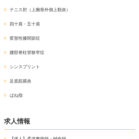
テニス肘（上腕骨外側上顆炎）
四十肩・五十肩
変形性膝関節症
腰部脊柱管狭窄症
シンスプリント
足底筋膜炎
ばね指
求人情報
【求人】柔道整復師・鍼灸師