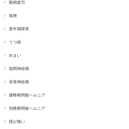
眼精疲労
捻挫
更年期障害
うつ病
めまい
肋間神経痛
坐骨神経痛
腰椎椎間板ヘルニア
頚椎椎間板ヘルニア
踵が痛い