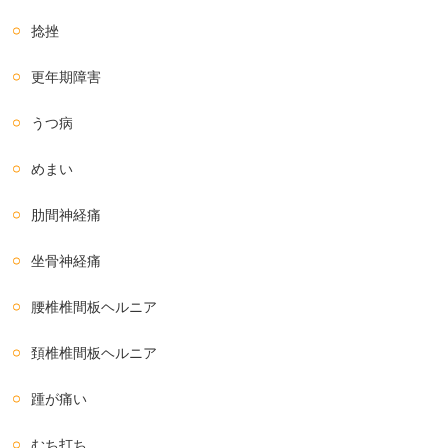
捻挫
更年期障害
うつ病
めまい
肋間神経痛
坐骨神経痛
腰椎椎間板ヘルニア
頚椎椎間板ヘルニア
踵が痛い
むち打ち