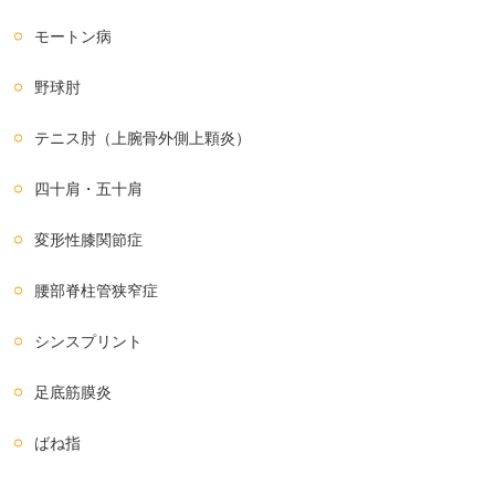
モートン病
野球肘
テニス肘（上腕骨外側上顆炎）
四十肩・五十肩
変形性膝関節症
腰部脊柱管狭窄症
シンスプリント
足底筋膜炎
ばね指