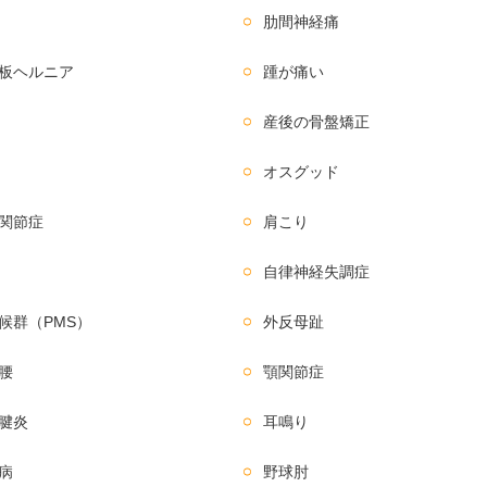
肋間神経痛
板ヘルニア
踵が痛い
産後の骨盤矯正
オスグッド
関節症
肩こり
自律神経失調症
候群（PMS）
外反母趾
腰
顎関節症
腱炎
耳鳴り
病
野球肘