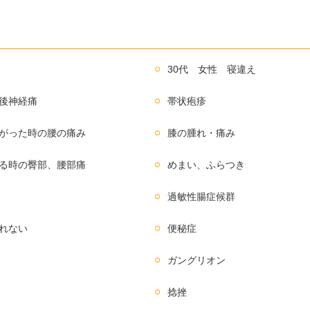
30代 女性 寝違え
後神経痛
帯状疱疹
がった時の腰の痛み
膝の腫れ・痛み
る時の臀部、腰部痛
めまい、ふらつき
過敏性腸症候群
れない
便秘症
ガングリオン
捻挫