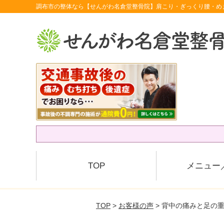
調布市の整体なら【せんがわ名倉堂整骨院】肩こり・ぎっくり腰・め
TOP
メニュー
TOP
>
お客様の声
> 背中の痛みと足の