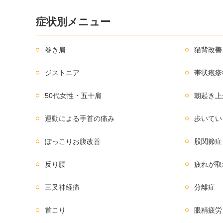
症状別メニュー
巻き肩
猫背改善
ジストニア
帯状疱疹
50代女性・五十肩
朝起き上
運動による手首の痛み
歩いてい
ぽっこりお腹改善
股関節症
反り腰
疲れが取
三叉神経痛
分離症
首こり
眼精疲労