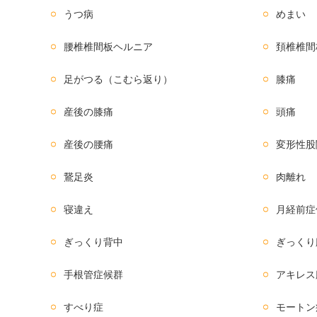
うつ病
めまい
腰椎椎間板ヘルニア
頚椎椎間
足がつる（こむら返り）
膝痛
産後の膝痛
頭痛
産後の腰痛
変形性股
鵞足炎
肉離れ
寝違え
月経前症
ぎっくり背中
ぎっくり
手根管症候群
アキレス
すべり症
モートン