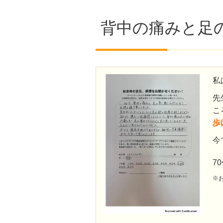
背中の痛みと足
私
先
こ
歩
今
7
※