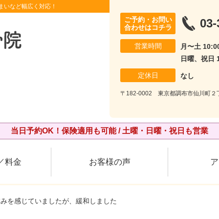
まいなど幅広く対応！
ご予約・お問い
03-
合わせはコチラ
営業時間
月〜土 10:00
日曜、祝日 10
定休日
なし
〒182-0002 東京都調布市仙川町２丁
当日予約OK！保険適用も可能 / 土曜・日曜・祝日も営業
／料金
お客様の声
ア
重みを感じていましたが、緩和しました