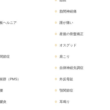
肋間神経痛
板ヘルニア
踵が痛い
産後の骨盤矯正
オスグッド
関節症
肩こり
自律神経失調症
候群（PMS）
外反母趾
腰
顎関節症
腱炎
耳鳴り