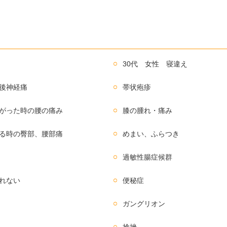
30代 女性 寝違え
後神経痛
帯状疱疹
がった時の腰の痛み
膝の腫れ・痛み
る時の臀部、腰部痛
めまい、ふらつき
過敏性腸症候群
れない
便秘症
ガングリオン
捻挫