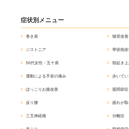
症状別メニュー
巻き肩
猫背改善
ジストニア
帯状疱疹
50代女性・五十肩
朝起き上
運動による手首の痛み
歩いてい
ぽっこりお腹改善
股関節症
反り腰
疲れが取
三叉神経痛
分離症
首こり
眼精疲労