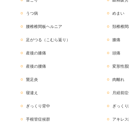
うつ病
めまい
腰椎椎間板ヘルニア
頚椎椎間
足がつる（こむら返り）
膝痛
産後の膝痛
頭痛
産後の腰痛
変形性股
鵞足炎
肉離れ
寝違え
月経前症
ぎっくり背中
ぎっくり
手根管症候群
アキレス