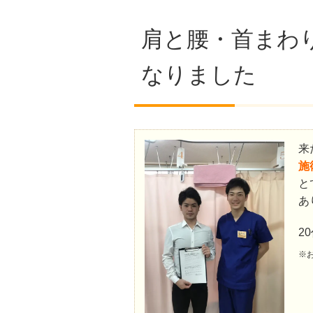
肩と腰・首まわ
なりました
来
施
と
あ
2
※