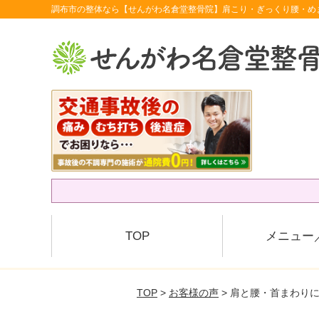
調布市の整体なら【せんがわ名倉堂整骨院】肩こり・ぎっくり腰・め
TOP
メニュー
TOP
>
お客様の声
> 肩と腰・首まわり